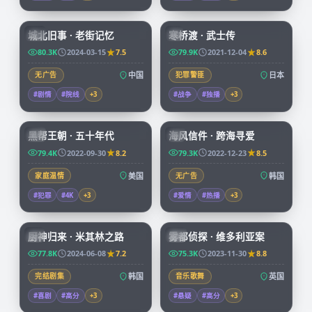
99:17
99:29
城北旧事 · 老街记忆
寒桥渡 · 武士传
CN
JP
80.3K
2024-03-15
7.5
79.9K
2021-12-04
8.6
无广告
中国
犯罪警匪
日本
#剧情
#院线
+
3
#战争
#独播
+
3
69:14
97:58
黑帮王朝 · 五十年代
海风信件 · 跨海寻爱
CN
KR
79.4K
2022-09-30
8.2
79.3K
2022-12-23
8.5
家庭温情
美国
无广告
韩国
#犯罪
#4K
+
3
#爱情
#热播
+
3
58:31
68:22
厨神归来 · 米其林之路
雾都侦探 · 维多利亚案
KR
CN
77.8K
2024-06-08
7.2
75.3K
2023-11-30
8.8
完结剧集
韩国
音乐歌舞
英国
#喜剧
#高分
+
3
#悬疑
#高分
+
3
99:40
99:36