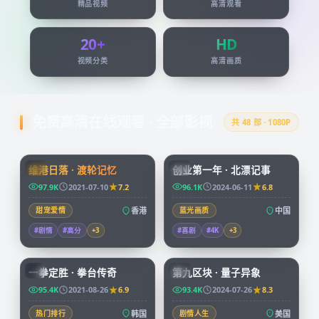
精品视频
高清观看
20+
HD
视频分类
高清画质
免费高清在线观看 · 全部影视
共
48
部 · 1080P
99:24
45:51
维港日落 · 渡轮记忆
创业第一年 · 北漂记事
HK
CN
97.9K
2021-07-10
7.2
96.1K
2024-06-11
6.8
甜宠爱情
香港
蓝光画质
中国
#剧情
#高分
+
3
#喜剧
#4K
+
3
96:07
99:49
一拳定胜 · 拳台传奇
第九区块 · 量子异象
KR
CN
95.4K
2021-08-26
6.9
93.4K
2024-07-26
8.3
热门排行
韩国
剧情人生
美国