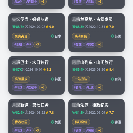
#动作
#连载中
+
3
#爱情
#完结
+
3
59:19
99:39
失忆便当 · 妈妈味道
苏格兰高地 · 古堡幽灵
JP
CN
88.7K
2024-09-02
9.0
88.3K
2022-10-31
7.0
免费高清
日本
高清影院
英国
#喜剧
#4K
+
3
#惊悚
#完结
+
3
99:15
59:04
末班巴士 · 末日独行
阿里山列车 · 山间旅行
KR
TW
87K
2024-10-01
9.2
85.4K
2023-08-30
8.4
高速播放
韩国
一站直达
台湾
#科幻
#连载中
+
3
#冒险
#杜比
+
3
99:57
45:15
月球轨道 · 第七任务
旺角法庭 · 律政纪实
CN
HK
82.9K
2024-03-22
7.8
81.5K
2022-09-09
7.7
青春校园
美国
科幻奇幻
香港
#科幻
#4K
+
3
#剧情
#院线
+
3