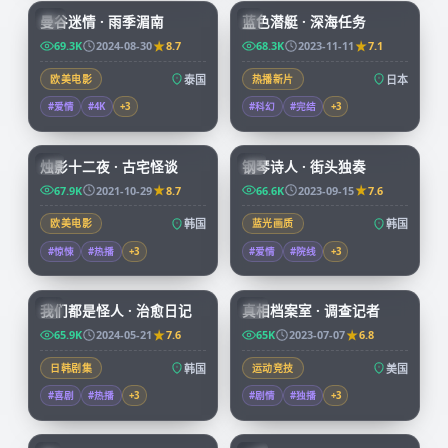
曼谷迷情 · 雨季湄南
蓝色潜艇 · 深海任务
CN
JP
69.3K
2024-08-30
8.7
68.3K
2023-11-11
7.1
欧美电影
泰国
热播新片
日本
#爱情
#4K
+
3
#科幻
#完结
+
3
99:25
67:32
烛影十二夜 · 古宅怪谈
钢琴诗人 · 街头独奏
KR
KR
67.9K
2021-10-29
8.7
66.6K
2023-09-15
7.6
欧美电影
韩国
蓝光画质
韩国
#惊悚
#热播
+
3
#爱情
#院线
+
3
66:08
50:05
我们都是怪人 · 治愈日记
真相档案室 · 调查记者
KR
CN
65.9K
2024-05-21
7.6
65K
2023-07-07
6.8
日韩剧集
韩国
运动竞技
美国
#喜剧
#热播
+
3
#剧情
#独播
+
3
73:38
99:34